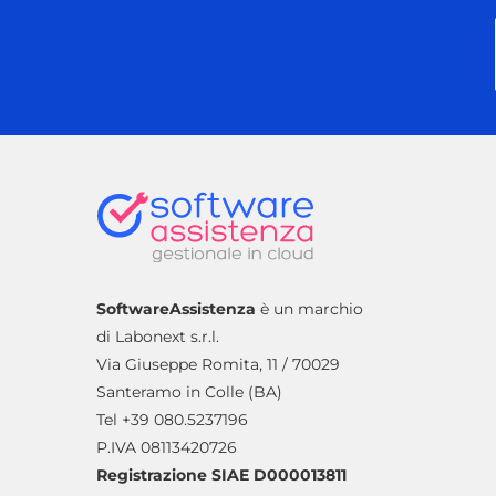
SoftwareAssistenza
è un marchio
di Labonext s.r.l.
Via Giuseppe Romita, 11 / 70029
Santeramo in Colle (BA)
Tel +39 080.5237196
P.IVA 08113420726
Registrazione SIAE D000013811