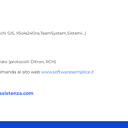
chi GIS, IlSole24Ore,TeamSystem,Sistemi…)
ato (protocolli Ditron, RCH)
 rimanda al sito web
www.softwaresemplice.it
ssistenza.com