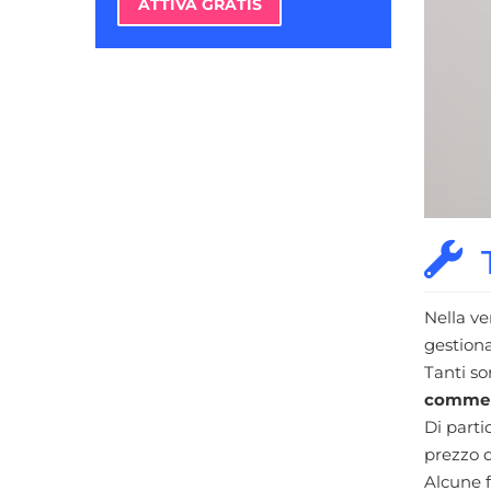
ATTIVA GRATIS
T
Nella ve
gestion
Tanti so
commer
Di parti
prezzo d
Alcune f