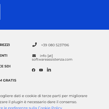
REZZI
+39 080 5237196
ENTI
info [at]
softwareassistenza.com
E SDI
7M GRATIS
ogliere dati e cookie di terze parti per migliorare
zare il plugin è necessario dare il consenso.
re le preferenze sulla Cookie Policy