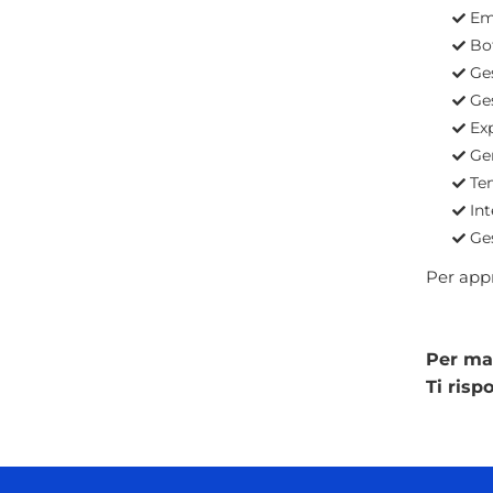
Em
Bo
Ges
Ge
Ex
Ge
Te
In
Ge
Per appr
Per mag
Ti ris