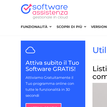
FUNZIONALITÀ
SCOPRI DI PIÙ
VERSIONI
Uti
Attiva subito il Tuo
List
Software GRATIS!
com
Attiviamo Gratuitamente il
Tuo programma online con
tutte le funzionalità in 30
secondi