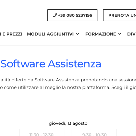
+39 080 5237196
PRENOTA U
 E PREZZI
MODULI AGGIUNTIVI
FORMAZIONE
DIV
Software Assistenza
nalità offerte da Software Assistenza prenotando una session
me utilizzare al meglio la nostra piattaforma. Scegli il gior
giovedì, 13 agosto
11.30 - 12.30
9.30 - 10.30