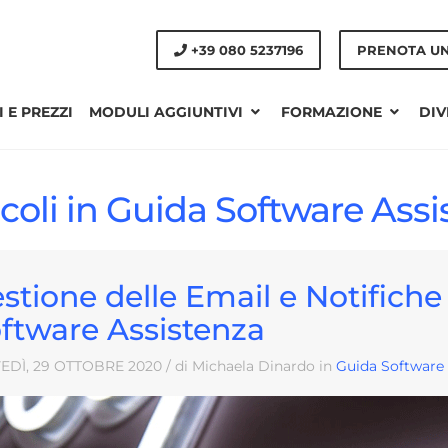
+39 080 5237196
PRENOTA U
 E PREZZI
MODULI AGGIUNTIVI
FORMAZIONE
DIV
icoli in Guida Software Ass
stione delle Email e Notifich
ftware Assistenza
EDÌ, 29
OTTOBRE
2020
/ di Michaela Dinardo in
Guida Software 