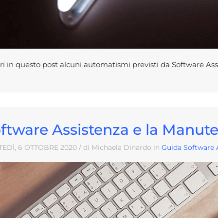
ri in questo post alcuni automatismi previsti da Software As
ftware Assistenza e la Manute
EDÌ, 6
OTTOBRE
2020
/ di Michaela Dinardo in
Guida Software 