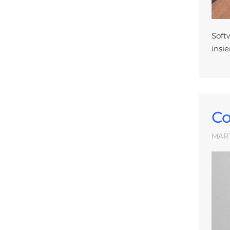
Soft
insi
Co
MART