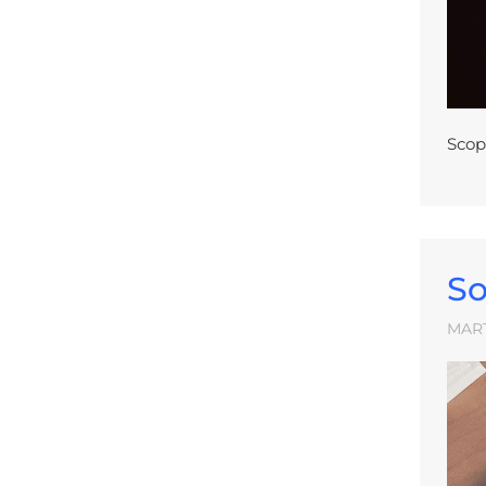
Scop
So
MART