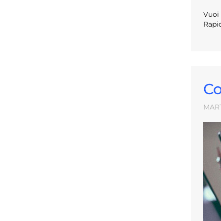
Vuoi 
Rapid
Co
MART