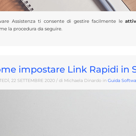
ware Assistenza ti consente di gestire facilmente le
atti
eme la procedura da seguire.
me impostare Link Rapidi in 
EDÌ, 22
SETTEMBRE
2020
/ di Michaela Dinardo in
Guida Softwa